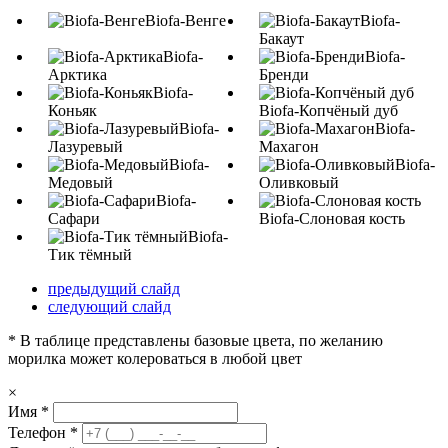
Biofa-Венге
Biofa-
Бакаут
Biofa-
Biofa-
Арктика
Бренди
Biofa-
Коньяк
Biofa-Копчёный дуб
Biofa-
Biofa-
Лазуревый
Махагон
Biofa-
Biofa-
Медовый
Оливковый
Biofa-
Сафари
Biofa-Слоновая кость
Biofa-
Тик тёмный
предыдущий слайд
следующий слайд
* В таблице представлены базовые цвета, по желанию
морилка может колероваться в любой цвет
×
Имя
*
Телефон
*