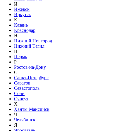
И
Ижевск
Иркутск
К
Казань
Краснодар
Н
Нижний Новгород
Нижний Тагил
П
Пермь
Р
Ростов-на-Дону
С
Санкт-Петербург
Саратов
Севастополь
Сочи
Сургут
Х
Ханты-Мансийск
Ч
Челябинск
Я
Ярославль