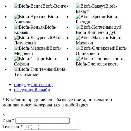
Biofa-Венге
Biofa-
Бакаут
Biofa-
Biofa-
Арктика
Бренди
Biofa-
Коньяк
Biofa-Копчёный дуб
Biofa-
Biofa-
Лазуревый
Махагон
Biofa-
Biofa-
Медовый
Оливковый
Biofa-
Сафари
Biofa-Слоновая кость
Biofa-
Тик тёмный
предыдущий слайд
следующий слайд
* В таблице представлены базовые цвета, по желанию
морилка может колероваться в любой цвет
×
Имя
*
Телефон
*