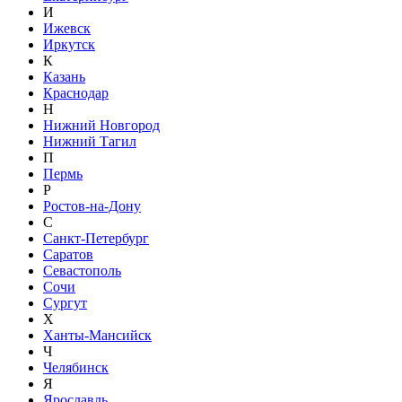
И
Ижевск
Иркутск
К
Казань
Краснодар
Н
Нижний Новгород
Нижний Тагил
П
Пермь
Р
Ростов-на-Дону
С
Санкт-Петербург
Саратов
Севастополь
Сочи
Сургут
Х
Ханты-Мансийск
Ч
Челябинск
Я
Ярославль