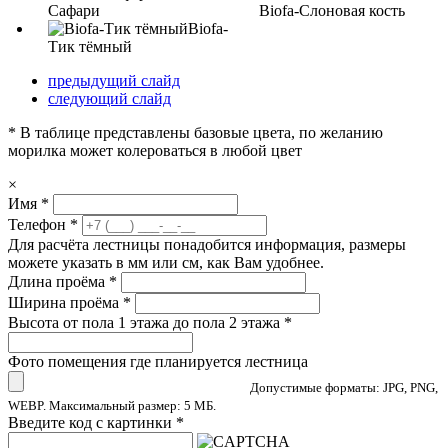
Сафари
Biofa-Слоновая кость
Biofa-
Тик тёмный
предыдущий слайд
следующий слайд
* В таблице представлены базовые цвета, по желанию
морилка может колероваться в любой цвет
×
Имя
*
Телефон
*
Для расчёта лестницы понадобится информация, размеры
можете указать в мм или см, как Вам удобнее.
Длина проёма
*
Ширина проёма
*
Высота от пола 1 этажа до пола 2 этажа
*
Фото помещения где планируется лестница
Допустимые форматы: JPG, PNG,
WEBP. Максимальный размер: 5 МБ.
Введите код с картинки
*