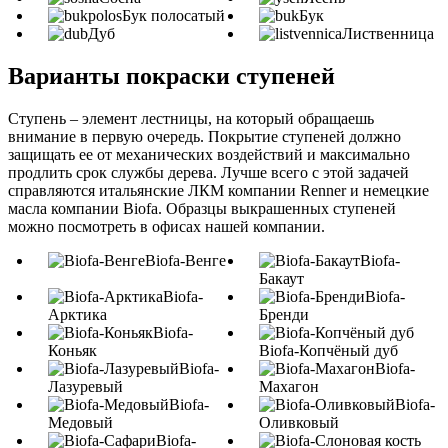
Бук полосатый
Бук
Дуб
Лиственница
Варианты покраски ступеней
Ступень – элемент лестницы, на который обращаешь
внимание в первую очередь. Покрытие ступеней должно
защищать ее от механических воздействий и максимально
продлить срок службы дерева. Лучше всего с этой задачей
справляются итальянские ЛКМ компании Renner и немецкие
масла компании Biofa. Образцы выкрашенных ступеней
можно посмотреть в офисах нашей компании.
Biofa-Венге
Biofa-
Бакаут
Biofa-
Biofa-
Арктика
Бренди
Biofa-
Коньяк
Biofa-Копчёный дуб
Biofa-
Biofa-
Лазуревый
Махагон
Biofa-
Biofa-
Медовый
Оливковый
Biofa-